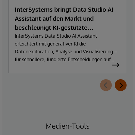
InterSystems bringt Data Studio AI
Assistant auf den Markt und
beschleunigt KI-gestützte
Datenexploration und
InterSystems Data Studio AI Assistant
erleichtert mit generativer KI die
Erkenntnisgewinnung
Datenexploration, Analyse und Visualisierung –
für schnellere, fundierte Entscheidungen auf
Basis vertrauenswürdiger Unternehmensdaten.
Medien-Tools