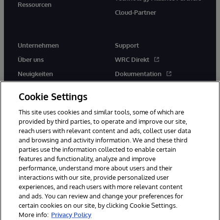
Ressourcen
Cloud-Partner
Unternehmen
Support
Über uns
WRC Direkt
Neuigkeiten
Dokumentation
Veranstaltungen
Produktwarnungen und -
Cookie Settings
hinweise
Karriere
This site uses cookies and similar tools, some of which are
provided by third parties, to operate and improve our site,
reach users with relevant content and ads, collect user data
and browsing and activity information. We and these third
parties use the information collected to enable certain
features and functionality, analyze and improve
© 1996-2026 InterSystems Corporation, Boston, MA. Alle Rechte
performance, understand more about users and their
vorbehalten.
interactions with our site, provide personalized user
experiences, and reach users with more relevant content
Mitteilungen/Geschäftsbedingungen
Erklärung zum Datenschutz
and ads. You can review and change your preferences for
Geld-zurück-Garantie
Impressum
Barrierefreiheit
certain cookies on our site, by clicking Cookie Settings.
More info:
Privacy Policy