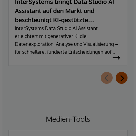
InterSystems bringt Data Studio AI
Assistant auf den Markt und
beschleunigt KI-gestützte
Datenexploration und
InterSystems Data Studio AI Assistant
erleichtert mit generativer KI die
Erkenntnisgewinnung
Datenexploration, Analyse und Visualisierung –
für schnellere, fundierte Entscheidungen auf
Basis vertrauenswürdiger Unternehmensdaten.
Medien-Tools