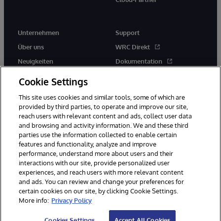
Unternehmen
Support
Über uns
WRC Direkt
Neuigkeiten
Dokumentation
Veranstaltungen
Produktwarnungen und -
Cookie Settings
hinweise
Karriere
This site uses cookies and similar tools, some of which are
provided by third parties, to operate and improve our site,
reach users with relevant content and ads, collect user data
and browsing and activity information. We and these third
parties use the information collected to enable certain
features and functionality, analyze and improve
performance, understand more about users and their
© 1996-2026 InterSystems Corporation, Boston, MA. Alle Rechte
interactions with our site, provide personalized user
vorbehalten.
experiences, and reach users with more relevant content
Mitteilungen/Geschäftsbedingungen
Erklärung zum Datenschutz
and ads. You can review and change your preferences for
Geld-zurück-Garantie
Impressum
Barrierefreiheit
certain cookies on our site, by clicking Cookie Settings.
More info:
Privacy Policy
Cookies Settings
Accept All Cookies