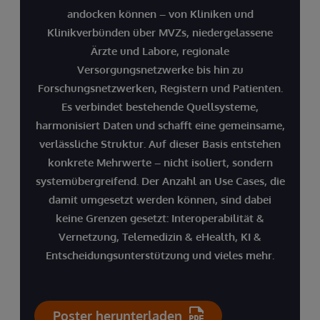
Einwilligungsmanagement
aufbauender Planung
Pandemien.
andocken können – von Kliniken und
Sichere Kommunikation mit Patienten und
Und viele mehr...
Klinikverbünden über MVZs, niedergelassene
digitale Terminplanung.
Kontaktieren Sie uns, um ganz unverbindlich
Ärzte und Labore, regionale
Automatisierte Prozesse & Echtzeit-
Entlastung der IT
Ihren Bedarf und Ihre potenziellen
Versorgungsnetzwerke bis hin zu
Monitoring:
Vernetzung aller klinischen und
Anwendungsbereiche für einen Digital
Forschungsnetzwerken, Registern und Patienten.
Konsistente Abläufe in allen Einrichtungen,
administrativen Systeme, Reduktion
Backbone zu besprechen.
Es verbindet bestehende Quellsysteme,
belastbare Daten für politische und
manueller Schnittstellenpflege,
harmonisiert Daten und schafft eine gemeinsame,
administrative Entscheidungen.
Kosteneinsparungen.
verlässliche Struktur. Auf dieser Basis entstehen
Versorgungsforschung:
konkrete Mehrwerte – nicht isoliert, sondern
Und viele mehr...
Jetzt Gesprächstermin vereinbaren
Ermittlung von künftigen Bedarfen und darauf
systemübergreifend. Der Anzahl an Use Cases, die
Kontaktieren Sie uns, um ganz unverbindlich
damit umgesetzt werden können, sind dabei
aufbauender Planung.
Ihren Bedarf und Ihre potenziellen
keine Grenzen gesetzt: Interoperabilität &
Und viele mehr...
Anwendungsbereiche für einen Digital
Vernetzung, Telemedizin & eHealth, KI &
Kontaktieren Sie uns, um ganz unverbindlich
Backbone zu besprechen.
Entscheidungsunterstützung und vieles mehr.
Ihren Bedarf und Ihre potenziellen
Anwendungsbereiche für einen Digital
Backbone zu besprechen.
Jetzt Gesprächstermin vereinbaren
Poster herunterladen