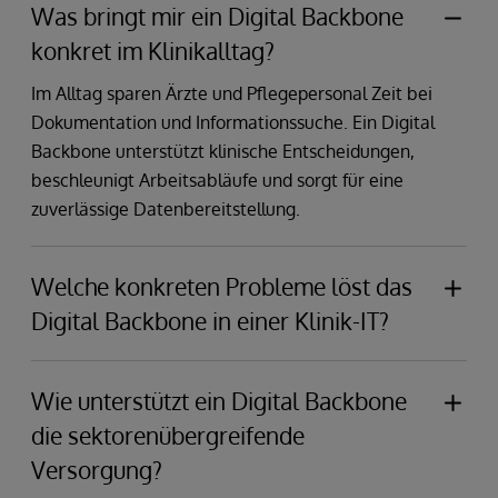
Was bringt mir ein Digital Backbone
konkret im Klinikalltag?
Im Alltag sparen Ärzte und Pflegepersonal Zeit bei
Dokumentation und Informationssuche. Ein Digital
Backbone unterstützt klinische Entscheidungen,
beschleunigt Arbeitsabläufe und sorgt für eine
zuverlässige Datenbereitstellung.
Welche konkreten Probleme löst das
Digital Backbone in einer Klinik-IT?
Es reduziert zum Beispiel Medienbrüche, integriert
heterogene Systeme, verbessert die Datenqualität
Wie unterstützt ein Digital Backbone
und sorgt für eine einheitliche Patientenidentität.
die sektorenübergreifende
Dadurch können Kliniken Patientendaten sicher
Versorgung?
nutzen und effizientere Prozesse realisieren.