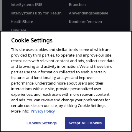
InterSystems IRIS
Branchen
InterSystems IRIS for Health
Anwendungsbeispiele
HealthShare
Kundenreferenzen
TrakCare
Cookie Settings
This site uses cookies and similar tools, some of which are
Wissenszentrum
Partner
provided by third parties, to operate and improve our site,
Für Entwickler
Partnerprogramm für
reach users with relevant content and ads, collect user data
Systemintegratoren
and browsing and activity information. We and these third
Bildung
Lösungspartner
parties use the information collected to enable certain
Zertifizierung
features and functionality, analyze and improve
Implementierungspartner
performance, understand more about users and their
Impulse Blog
interactions with our site, provide personalized user
Technology Alliance Partners
Ressourcen
experiences, and reach users with more relevant content
Cloud-Partner
and ads. You can review and change your preferences for
certain cookies on our site, by clicking Cookie Settings.
More info:
Privacy Policy
Unternehmen
Support
Cookies Settings
Accept All Cookies
Über uns
WRC Direkt