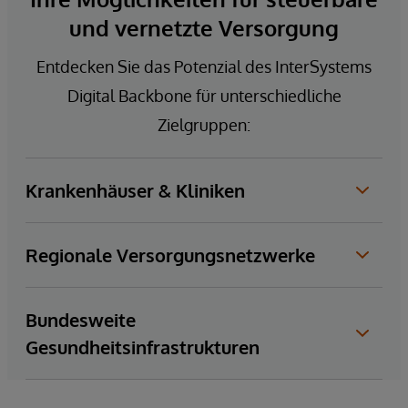
und vernetzte Versorgung
Entdecken Sie das Potenzial des InterSystems
Digital Backbone für unterschiedliche
Zielgruppen:
Krankenhäuser & Kliniken
Anwendungsfälle und zentrale
Regionale Versorgungsnetzwerke
Mehrwerte des Digital Backbone
Anwendungsfälle und zentrale
Bundesweite
Mehrwerte des Digital Backbone
Gesundheitsinfrastrukturen
Anwendungsfälle und zentrale