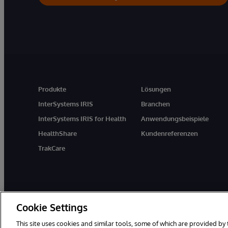
Produkte
Lösungen
InterSystems IRIS
Branchen
InterSystems IRIS for Health
Anwendungsbeispiele
HealthShare
Kundenreferenzen
TrakCare
Cookie Settings
This site uses cookies and similar tools, some of which are provided by 