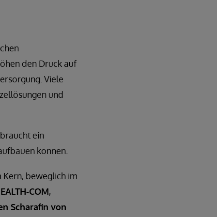
schen
öhen den Druck auf
ersorgung. Viele
inzellösungen und
 braucht ein
n aufbauen können.
m Kern, beweglich im
E-HEALTH-COM
,
en Scharafin von