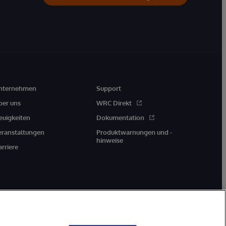
nternehmen
Support
ber uns
WRC Direkt
euigkeiten
Dokumentation
eranstaltungen
Produktwarnungen und -
hinweise
arriere