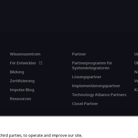
Wissenszentrum
Partner
U
Für Entwickler
Partnerprogramm für
Ü
Systemintegratoren
Bildung
N
Lösungspartner
Zertifizierung
V
Implementierungspartner
Impulse Blog
K
Technology Alliance Partners
Ressourcen
Cloud-Partner
third parties, to operate and improve our site,