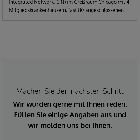
Integrated Network, CIN) im Großraum Chicago mit 4
Mitgliedskrankenhäusern, fast 80 angeschlossenen
Arztpraxen, mehr als 1.400 Ärzten und 625
nichtärztlichen Fachpersonen. Wie andere CINs muss
auch Rush Health den Datenbedarf zwischen seinen
Leistungserbringern und den Kostenträgern, mit
denen sie Verträge haben, decken.
Machen Sie den nächsten Schritt
Wir würden gerne mit Ihnen reden.
Füllen Sie einige Angaben aus und
wir melden uns bei Ihnen.