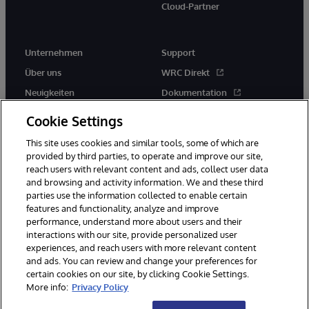
Cloud-Partner
Unternehmen
Support
Über uns
WRC Direkt
Neuigkeiten
Dokumentation
Veranstaltungen
Produktwarnungen und -
Cookie Settings
hinweise
Karriere
This site uses cookies and similar tools, some of which are
provided by third parties, to operate and improve our site,
reach users with relevant content and ads, collect user data
and browsing and activity information. We and these third
parties use the information collected to enable certain
features and functionality, analyze and improve
performance, understand more about users and their
© 1996-2026 InterSystems Corporation, Boston, MA. Alle Rechte
vorbehalten.
interactions with our site, provide personalized user
experiences, and reach users with more relevant content
Mitteilungen/Geschäftsbedingungen
Erklärung zum Datenschutz
and ads. You can review and change your preferences for
Geld-zurück-Garantie
Impressum
Barrierefreiheit
certain cookies on our site, by clicking Cookie Settings.
More info:
Privacy Policy