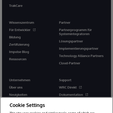
TrakCare
Wissenszentrum
Partner
Für Entwickler
Partnerprogramm für
Systemintegratoren
Bildung
Lösungspartner
Zertifizierung
Implementierungspartner
Impulse Blog
Technology Alliance Partners
Ressourcen
Cloud-Partner
Unternehmen
Support
Über uns
WRC Direkt
Neuigkeiten
Dokumentation
Veranstaltungen
Produktwarnungen und -
Cookie Settings
hinweise
Karriere