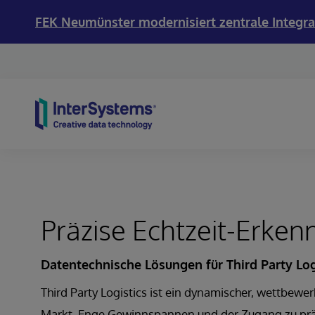
FEK Neumünster modernisiert zentrale Integra
Skip to content
Präzise Echtzeit-Erken
Datentechnische Lösungen für Third Party Log
Third Party Logistics ist ein dynamischer, wettbewe
Markt. Enge Gewinnspannen und der Zugang zu pr