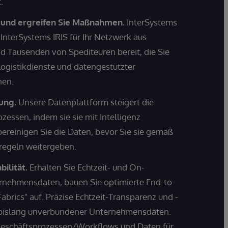
.
s und ergreifen Sie Maßnahmen.
InterSystems
 InterSystems IRIS für Ihr Netzwerk aus
 Tausenden von Spediteuren bereit, die Sie
Logistikdienste und datengestützter
nen.
tung.
Unsere Datenplattform steigert die
essen, indem sie sie mit Intelligenz
bereinigen Sie die Daten, bevor Sie sie gemäß
sregeln weitergeben.
ilität.
Erhalten Sie Echtzeit- und On-
rnehmensdaten, bauen Sie optimierte End-to-
brics" auf. Präzise Echtzeit-Transparenz und -
 bislang unverbundener Unternehmensdaten.
schäftsprozessen/Workflows und Daten für