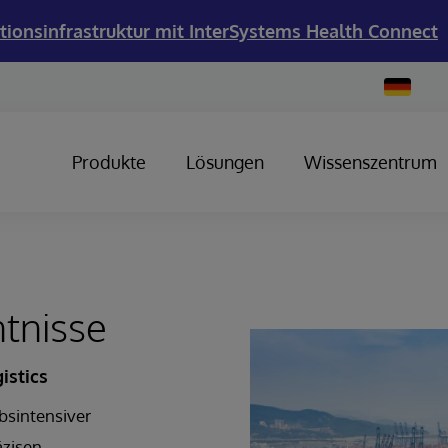
tionsinfrastruktur mit InterSystems Health Connect
Change
Country
Produkte
Lösungen
Wissenszentrum
ntnisse
istics
rbsintensiver
äzisen