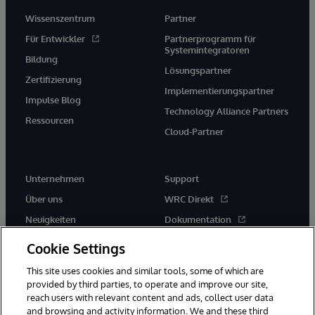
Wissenszentrum
Partner
Für Entwickler
Partnerprogramm für
Systemintegratoren
Bildung
Lösungspartner
Zertifizierung
Implementierungspartner
Impulse Blog
Technology Alliance Partners
Ressourcen
Cloud-Partner
Unternehmen
Support
Über uns
WRC Direkt
Neuigkeiten
Dokumentation
Veranstaltungen
Produktwarnungen und -
Cookie Settings
hinweise
Karriere
This site uses cookies and similar tools, some of which are
provided by third parties, to operate and improve our site,
reach users with relevant content and ads, collect user data
and browsing and activity information. We and these third