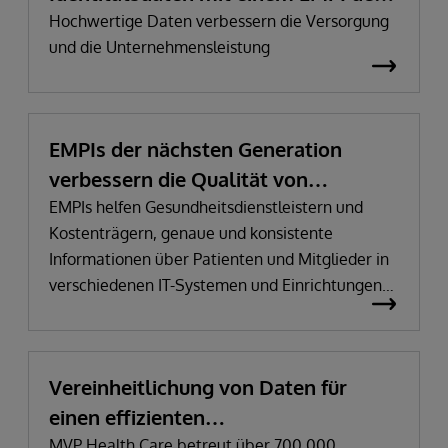
nächsten Generation
Hochwertige Daten verbessern die Versorgung
und die Unternehmensleistung
EMPIs der nächsten Generation
verbessern die Qualität von
Identitätsdaten
EMPIs helfen Gesundheitsdienstleistern und
Kostenträgern, genaue und konsistente
Informationen über Patienten und Mitglieder in
verschiedenen IT-Systemen und Einrichtungen
des Gesundheitswesens zu erhalten. Sie tragen
zur Verbesserung der Versorgung und der
Unternehmensleistung bei, indem sie die
Vereinheitlichung von Daten für
Datenqualität optimieren, Inkonsistenzen und
einen effizienten
Datenlücken zwischen den Systemen
ausgleichen und jeder Person eine eindeutige
Informationsaustausch, der über die
MVP Health Care betreut über 700.000