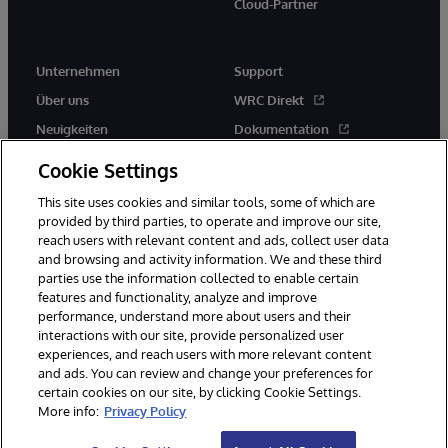
Cloud-Partner
Unternehmen
Support
Über uns
WRC Direkt
Neuigkeiten
Dokumentation
Veranstaltungen
Produktwarnungen und -
Cookie Settings
hinweise
Karriere
This site uses cookies and similar tools, some of which are
provided by third parties, to operate and improve our site,
reach users with relevant content and ads, collect user data
and browsing and activity information. We and these third
parties use the information collected to enable certain
features and functionality, analyze and improve
performance, understand more about users and their
© 1996-2026 InterSystems Corporation, Boston, MA. Alle Rechte
vorbehalten.
interactions with our site, provide personalized user
experiences, and reach users with more relevant content
Mitteilungen/Geschäftsbedingungen
Erklärung zum Datenschutz
and ads. You can review and change your preferences for
Geld-zurück-Garantie
Impressum
Barrierefreiheit
certain cookies on our site, by clicking Cookie Settings.
More info:
Privacy Policy