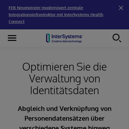
FEK Neumünster modernisiert zentrale
Integrationsinfrastruktur mit InterSystems Health
Connect
Menu
Skip to content
Optimieren Sie die
Verwaltung von
Identitätsdaten
Abgleich und Verknüpfung von
Personendatensätzen über
verschiedene Systeme hinweg