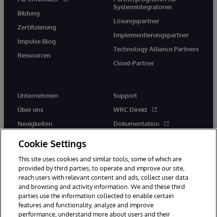
Systemintegratoren
Bildung
Lösungspartner
Zertifizierung
Implementierungspartner
Impulse Blog
Technology Alliance Partners
Ressourcen
Cloud-Partner
Unternehmen
Support
Über uns
WRC Direkt
Neuigkeiten
Dokumentation
Veranstaltungen
Produktwarnungen und -
Cookie Settings
hinweise
Karriere
This site uses cookies and similar tools, some of which are
provided by third parties, to operate and improve our site,
reach users with relevant content and ads, collect user data
and browsing and activity information. We and these third
parties use the information collected to enable certain
features and functionality, analyze and improve
performance, understand more about users and their
© 1996-2026 InterSystems Corporation, Boston, MA. Alle Rechte