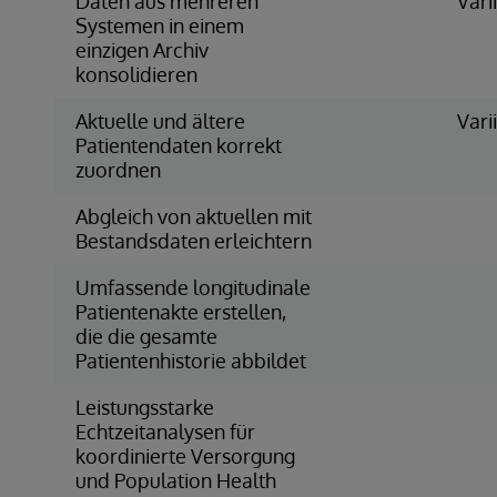
Daten aus mehreren
Vari
Systemen in einem
einzigen Archiv
konsolidieren
Aktuelle und ältere
Vari
Patientendaten korrekt
zuordnen
Abgleich von aktuellen mit
Bestandsdaten erleichtern
Umfassende longitudinale
Patientenakte erstellen,
die die gesamte
Patientenhistorie abbildet
Leistungsstarke
Echtzeitanalysen für
koordinierte Versorgung
und Population Health