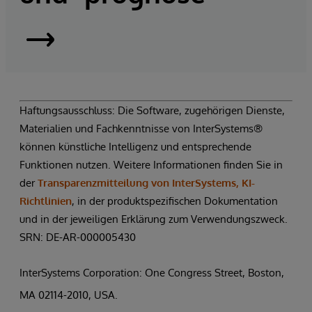
InterSystems
Supply
Chain
Haftungsausschluss: Die Software, zugehörigen Dienste,
Materialien und Fachkenntnisse von InterSystems®
Orchestrator
können künstliche Intelligenz und entsprechende
Funktionen nutzen. Weitere Informationen finden Sie in
|
der
Transparenzmitteilung von InterSystems, KI-
Demo
Richtlinien
, in der produktspezifischen Dokumentation
und in der jeweiligen Erklärung zum Verwendungszweck.
anfordern
SRN: DE-AR-000005430
InterSystems Corporation: One Congress Street, Boston,
MA 02114-2010, USA.