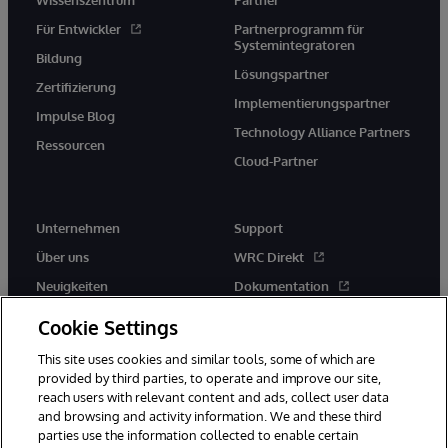
Wissenszentrum
Partner
Für Entwickler
Partnerprogramm für
Systemintegratoren
Bildung
Lösungspartner
Zertifizierung
Implementierungspartner
Impulse Blog
Technology Alliance Partners
Ressourcen
Cloud-Partner
Unternehmen
Support
Über uns
WRC Direkt
Neuigkeiten
Dokumentation
Veranstaltungen
Produktwarnungen und -
Cookie Settings
hinweise
Karriere
This site uses cookies and similar tools, some of which are
provided by third parties, to operate and improve our site,
reach users with relevant content and ads, collect user data
and browsing and activity information. We and these third
parties use the information collected to enable certain