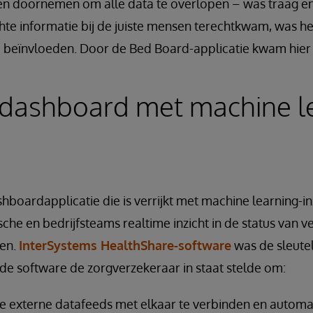
 doornemen om alle data te overlopen – was traag en i
ichte informatie bij de juiste mensen terechtkwam, was he
e beïnvloeden. Door de Bed Board-applicatie kwam hier 
 dashboard met machine l
hboardapplicatie die is verrijkt met machine learning-in
ische en bedrijfsteams realtime inzicht in de status van 
en.
InterSystems HealthShare-software
was de sleutel
de software de zorgverzekeraar in staat stelde om:
 externe datafeeds met elkaar te verbinden en automat