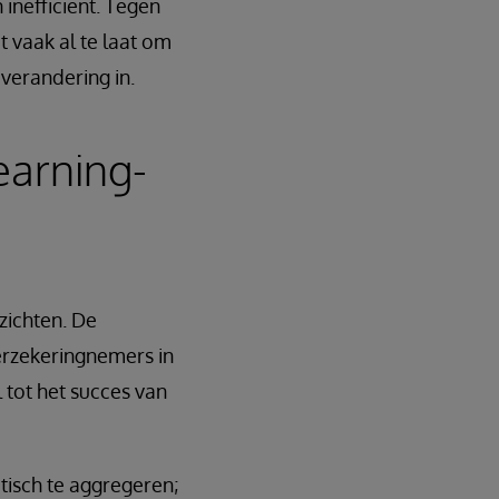
nefficiënt. Tegen
t vaak al te laat om
verandering in.
earning-
zichten. De
verzekeringnemers in
 tot het succes van
isch te aggregeren;