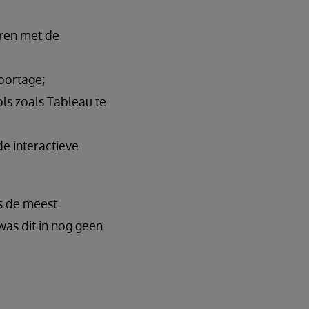
eren met de
portage;
ls zoals Tableau te
e interactieve
ns de meest
was dit in nog geen