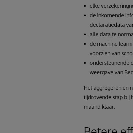
elke verzekeringn
de inkomende info
declaratiedata va
alle data te norm
de machine learni
voorzien van scho
ondersteunende da
weergave van Bed
Het aggregeren en no
tijdrovende stap bij
maand klaar.
Betere eff