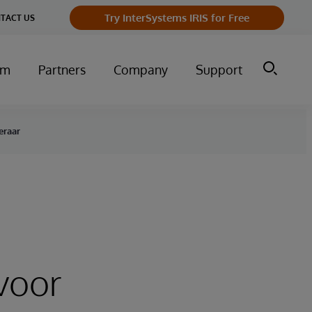
Try InterSystems IRIS for Free
TACT US
um
Partners
Company
Support
eraar
voor