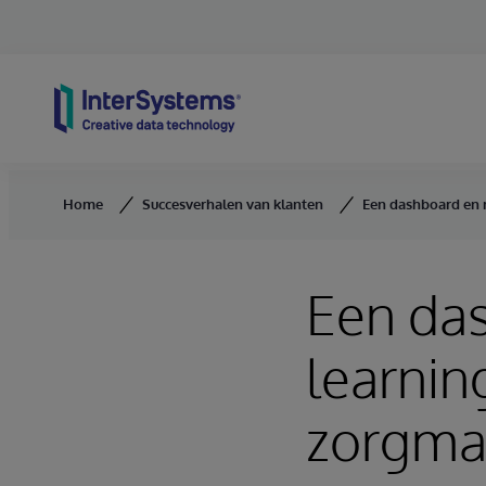
Skip to content
Home
Succesverhalen van klanten
Een dashboard en 
Een da
learnin
zorgma