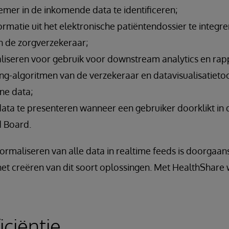
emer in de inkomende data te identificeren;
rmatie uit het elektronische patiëntendossier te integr
n de zorgverzekeraar;
aliseren voor gebruik voor downstream analytics en rap
ng-algoritmen van de verzekeraar en datavisualisatietoo
ne data;
ta te presenteren wanneer een gebruiker doorklikt in d
 Board.
rmaliseren van alle data in realtime feeds is doorgaa
 het creëren van dit soort oplossingen. Met HealthShare 
iciëntie