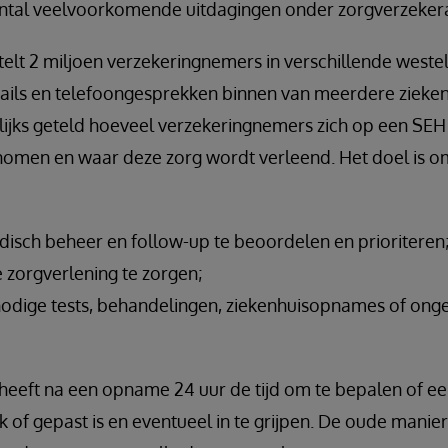
ntal veelvoorkomende uitdagingen onder zorgverzekera
elt 2 miljoen verzekeringnemers in verschillende westeli
ails en telefoongesprekken binnen van meerdere zieken
ijks geteld hoeveel verzekeringnemers zich op een SEH 
enomen en waar deze zorg wordt verleend. Het doel is o
isch beheer en follow-up te beoordelen en prioriteren
 zorgverlening te zorgen;
odige tests, behandelingen, ziekenhuisopnames of onge
heeft na een opname 24 uur de tijd om te bepalen of e
 of gepast is en eventueel in te grijpen. De oude manier