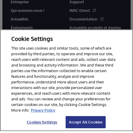
Entreprise
Support
Qui sommes-nous ?
WRC Direct
Actualités
Documentation
Événements
Actualités produits et Alertes
Rejoignez-nous
Cookie Settings
This site uses cookies and similar tools, some of which are
provided by third parties, to operate and improve our site,
reach users with relevant content and ads, collect user data
and browsing and activity information. We and these third
parties use the information collected to enable certain
© 1996-2026 InterSystems Corporation, Cambridge, MA. Tous droits
features and functionality, analyze and improve
réservés.
performance, understand more about users and their
interactions with our site, provide personalized user
Mentions légales
experiences, and reach users with more relevant content
Déclaration de confidentialité d'InterSystems Corporation
Garantie
and ads. You can review and change your preferences for
Accessibilité
certain cookies on our site, by clicking Cookie Settings.
More info:
Privacy Policy
Cookies Settings
Accept All Cookies