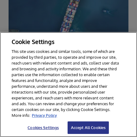
Cookie Settings
This site uses cookies and similar tools, some of which are
provided by third parties, to operate and improve our site,
reach users with relevant content and ads, collect user data
INTERSYSTEMS DATA STUDIO - CHAÎNE
and browsing and activity information. We and these third
LOGISTIQUE
parties use the information collected to enable certain
features and functionality, analyze and improve
performance, understand more about users and their
InterSystems Data
interactions with our site, provide personalized user
experiences, and reach users with more relevant content
Studio avec module de
and ads. You can review and change your preferences for
certain cookies on our site, by clicking Cookie Settings.
chaîne logistique :
More info:
Privacy Policy
présentation générale
Cookies Settings
Accept All Cookies