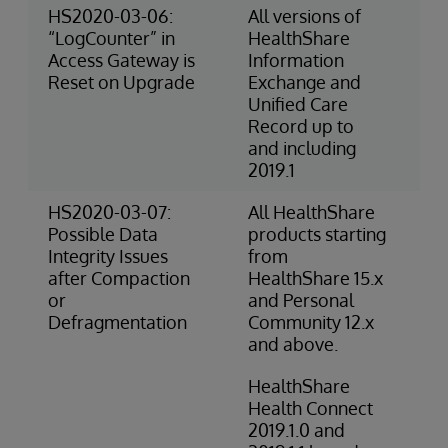
HS2020-03-06:
All versions of
3-
“LogCounter” in
HealthShare
Ri
Access Gateway is
Information
(O
Reset on Upgrade
Exchange and
Unified Care
Record up to
and including
2019.1
HS2020-03-07:
All HealthShare
2-
Possible Data
products starting
(O
Integrity Issues
from
after Compaction
HealthShare 15.x
or
and Personal
Defragmentation
Community 12.x
and above.
HealthShare
Health Connect
2019.1.0 and