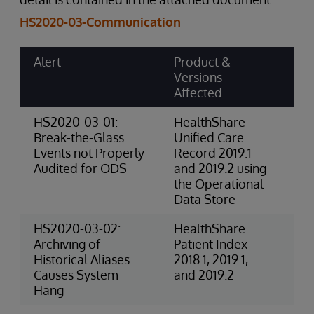
HS2020-03-Communication
Alert
Product &
Ri
Versions
Ca
Affected
Sc
HS2020-03-01:
HealthShare
4-
Break-the-Glass
Unified Care
(P
Events not Properly
Record 2019.1
Audited for ODS
and 2019.2 using
the Operational
Data Store
HS2020-03-02:
HealthShare
3-
Archiving of
Patient Index
Ri
Historical Aliases
2018.1, 2019.1,
(O
Causes System
and 2019.2
Hang