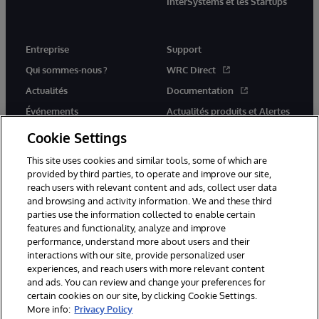
InterSystems et les Startups
Entreprise
Support
Qui sommes-nous ?
WRC Direct
Actualités
Documentation
Événements
Actualités produits et Alertes
Rejoignez-nous
Cookie Settings
This site uses cookies and similar tools, some of which are
provided by third parties, to operate and improve our site,
reach users with relevant content and ads, collect user data
and browsing and activity information. We and these third
parties use the information collected to enable certain
© 1996-2026 InterSystems Corporation, Cambridge, MA. Tous droits
features and functionality, analyze and improve
réservés.
performance, understand more about users and their
interactions with our site, provide personalized user
Mentions légales
experiences, and reach users with more relevant content
Déclaration de confidentialité d'InterSystems Corporation
Garantie
and ads. You can review and change your preferences for
Accessibilité
certain cookies on our site, by clicking Cookie Settings.
More info:
Privacy Policy