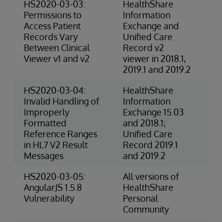
HS2020-03-03:
HealthShare
4-
Permissions to
Information
(P
Access Patient
Exchange and
Records Vary
Unified Care
Between Clinical
Record v2
Viewer v1 and v2
viewer in 2018.1,
2019.1 and 2019.2
HS2020-03-04:
HealthShare
3-
Invalid Handling of
Information
Ris
Improperly
Exchange 15.03
Formatted
and 2018.1;
Reference Ranges
Unified Care
in HL7 V2 Result
Record 2019.1
Messages
and 2019.2
HS2020-03-05:
All versions of
Ex
AngularJS 1.5.8
HealthShare
(S
Vulnerability
Personal
Community