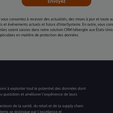
Envoyez
 vous consentez à recevoir des actualités, des mises à jour et toute au
ts et événements actuels et futurs d'InterSystems. En outre, vous con
lles soient saisies dans notre solution CRM hébergée aux États-Unis
plicables en matière de protection des données.
ions à exploiter tout le potentiel des données dont
u quotidien et améliorer l’expérience de leurs
teurs de la santé, du retail et de la supply chain.
tems se distingue par l’excellence et