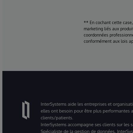
** En cochant cette case,
marketing liés aux produi
coordonnées professionne
conformément aux lois ap
InterSystems aide les entreprises et organisat
elles ont besoin pour être plus performantes a
clients/patients.
InterSystems accompagne ses clients sur les sec
Spécialiste de la gestion de données, InterSys