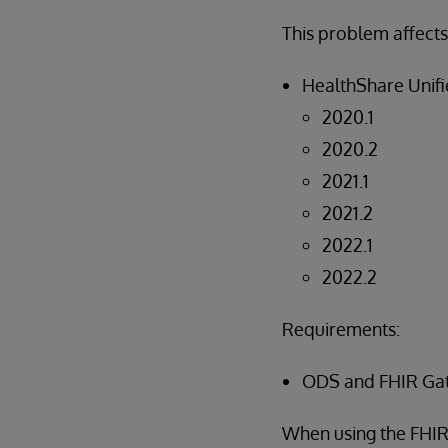
This problem affects
HealthShare Unifi
2020.1
2020.2
2021.1
2021.2
2022.1
2022.2
Requirements:
ODS and FHIR Ga
When using the FHIR 