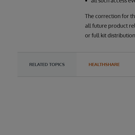
all such access e
The correction for th
all future product re
or full kit distribu
RELATED TOPICS
HEALTHSHARE