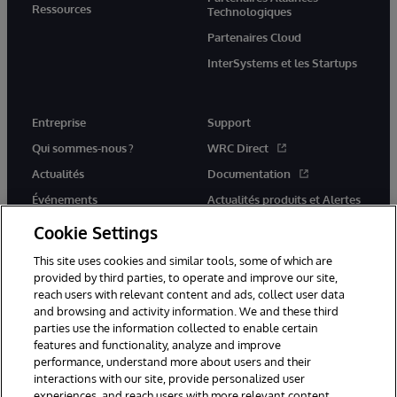
Ressources
Technologiques
Partenaires Cloud
InterSystems et les Startups
Entreprise
Support
Qui sommes-nous ?
WRC Direct
Actualités
Documentation
Événements
Actualités produits et Alertes
Rejoignez-nous
Cookie Settings
This site uses cookies and similar tools, some of which are
provided by third parties, to operate and improve our site,
reach users with relevant content and ads, collect user data
and browsing and activity information. We and these third
parties use the information collected to enable certain
© 1996-2026 InterSystems Corporation, Cambridge, MA. Tous droits
features and functionality, analyze and improve
réservés.
performance, understand more about users and their
interactions with our site, provide personalized user
Mentions légales
experiences, and reach users with more relevant content