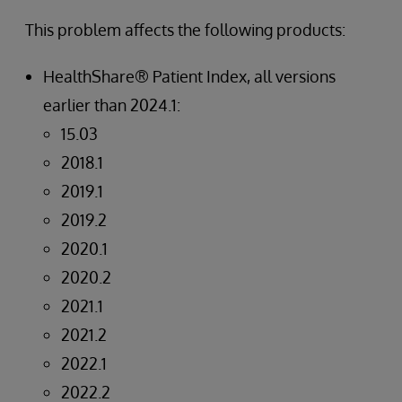
This problem affects the following products:
HealthShare® Patient Index, all versions
earlier than 2024.1:
15.03
2018.1
2019.1
2019.2
2020.1
2020.2
2021.1
2021.2
2022.1
2022.2