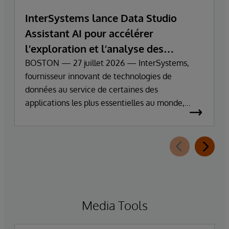
InterSystems lance Data Studio
Assistant AI pour accélérer
l’exploration et l’analyse des
données d’entreprise
BOSTON — 27 juillet 2026 — InterSystems,
fournisseur innovant de technologies de
données au service de certaines des
applications les plus essentielles au monde,
annonce aujourd’hui la disponibilité générale
d’InterSystems Data Studio™ AI Assistant, une
nouvelle extension d’InterSystems Data Studio
alimentée par l’IA générative, qui aide les
organisations à comprendre, parcourir,
interroger et visualiser plus facilement leurs
données grâce à des interactions en langage
Media Tools
naturel.