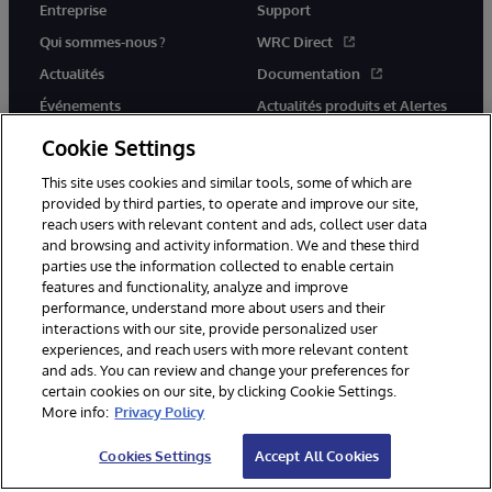
Entreprise
Support
Qui sommes-nous ?
WRC Direct
Actualités
Documentation
Événements
Actualités produits et Alertes
Rejoignez-nous
Cookie Settings
This site uses cookies and similar tools, some of which are
provided by third parties, to operate and improve our site,
reach users with relevant content and ads, collect user data
and browsing and activity information. We and these third
parties use the information collected to enable certain
© 1996-2026 InterSystems Corporation, Cambridge, MA. Tous droits
features and functionality, analyze and improve
réservés.
performance, understand more about users and their
interactions with our site, provide personalized user
Mentions légales
experiences, and reach users with more relevant content
Déclaration de confidentialité d'InterSystems Corporation
Garantie
and ads. You can review and change your preferences for
Accessibilité
certain cookies on our site, by clicking Cookie Settings.
More info:
Privacy Policy
Cookies Settings
Accept All Cookies