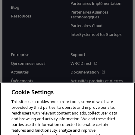
Partenaires Implémentation
Blog
Partenaires Alliances
Ressources
Technologiques
Partenaires Cloud
InterSystems et les Startups
Entreprise
Support
Qui sommes-nous ?
WRC Direct
Actualités
Documentation
Événements
Actualités produits et Alertes
Rejoignez-nous
Cookie Settings
This site uses cookies and similar tools, some of which are
provided by third parties, to operate and improve our site,
reach users with relevant content and ads, collect user data
and browsing and activity information. We and these third
parties use the information collected to enable certain
© 1996-2026 InterSystems Corporation, Cambridge, MA. Tous droits
features and functionality, analyze and improve
réservés.