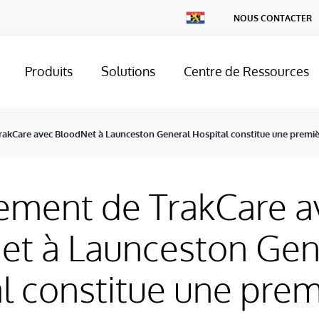
Change
NOUS CONTACTER
Country
Produits
Solutions
Centre de Ressources
rakCare avec BloodNet à Launceston General Hospital constitue une premi
ement de TrakCare a
et à Launceston Gen
l constitue une prem