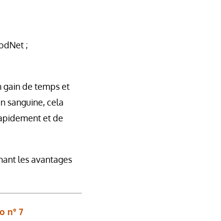
oodNet ;
n gain de temps et
on sanguine, cela
 rapidement et de
nant les avantages
o n° 7