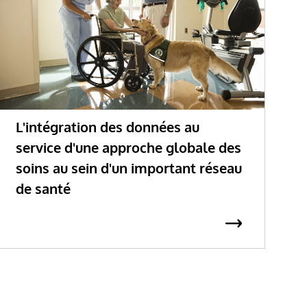
L'intégration des données au
T
service d'une approche globale des
a
soins au sein d'un important réseau
g
de santé
s