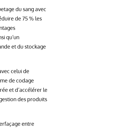
quetage du sang avec
éduire de 75 % les
antages
nsi qu’un
mande et du stockage
avec celui de
norme de codage
rée et d’accélérer le
gestion des produits
terfaçage entre