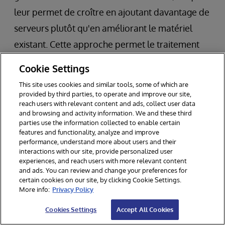
leur permet de croître en ajoutant davantage de
serveurs plutôt qu'en améliorant le matériel
existant. Cette approche permet le traitement
parallèle des requêtes graphes sur plusieurs
Cookie Settings
serveurs, améliorant ainsi la scalabilité et les
This site uses cookies and similar tools, some of which are
performances. La scalabilité horizontale est
provided by third parties, to operate and improve our site,
reach users with relevant content and ads, collect user data
particulièrement avantageuse pour la gestion de
and browsing and activity information. We and these third
parties use the information collected to enable certain
grandes quantités de données interconnectées.
features and functionality, analyze and improve
performance, understand more about users and their
Les bases de données relationnelles reposent
interactions with our site, provide personalized user
experiences, and reach users with more relevant content
principalement sur la scalabilité verticale, qui
and ads. You can review and change your preferences for
certain cookies on our site, by clicking Cookie Settings.
consiste à améliorer les composants matériels
More info:
Privacy Policy
tels que le processeur, le stockage ou la
Cookies Settings
Accept All Cookies
mémoire pour améliorer les performances. Bien