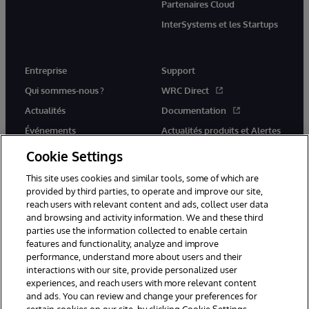
Partenaires Cloud
InterSystems et les Startups
Entreprise
Support
Qui sommes-nous ?
WRC Direct
Actualités
Documentation
Événements
Actualités produits et Alertes
Rejoignez-nous
Cookie Settings
This site uses cookies and similar tools, some of which are
provided by third parties, to operate and improve our site,
reach users with relevant content and ads, collect user data
and browsing and activity information. We and these third
parties use the information collected to enable certain
© 1996-2026 InterSystems Corporation, Cambridge, MA. Tous droits
features and functionality, analyze and improve
réservés.
performance, understand more about users and their
interactions with our site, provide personalized user
Mentions légales
experiences, and reach users with more relevant content
Déclaration de confidentialité d'InterSystems Corporation
Garantie
and ads. You can review and change your preferences for
Accessibilité