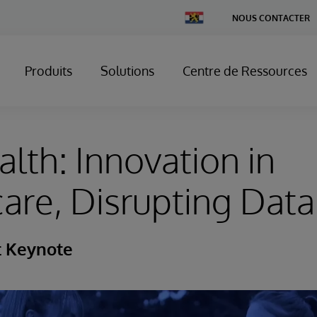
Change
NOUS CONTACTER
Country
Produits
Solutions
Centre de Ressources
lth: Innovation in
are, Disrupting Data
t Keynote