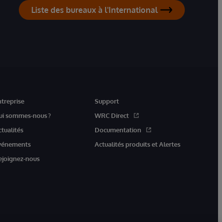
Liste des bureaux à l'International
ntreprise
Support
ui sommes-nous ?
WRC Direct
ctualités
Documentation
vénements
Actualités produits et Alertes
ejoignez-nous