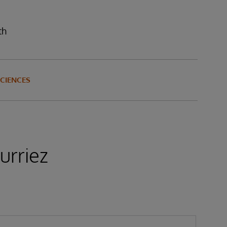
th
SCIENCES
urriez