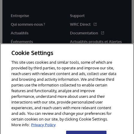
Entreprise
Support
Qui sommes-nous ?
WRC Direct
Actualités
Documentation
Événements
Actualités produits et Alertes
Rejoignez-nous
Cookie Settings
This site uses cookies and similar tools, some of which are
provided by third parties, to operate and improve our site,
reach users with relevant content and ads, collect user data
and browsing and activity information. We and these third
parties use the information collected to enable certain
© 1996-2026 InterSystems Corporation, Cambridge, MA. Tous droits
features and functionality, analyze and improve
réservés.
performance, understand more about users and their
interactions with our site, provide personalized user
Mentions légales
experiences, and reach users with more relevant content
Déclaration de confidentialité d'InterSystems Corporation
Garantie
and ads. You can review and change your preferences for
Accessibilité
certain cookies on our site, by clicking Cookie Settings.
More info:
Privacy Policy