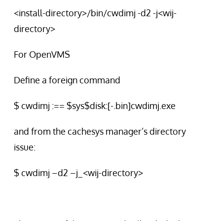
<install-directory>/bin/cwdimj -d2 -j<wij-
directory>
For OpenVMS
Define a foreign command
$ cwdimj :== $sys$disk:[-.bin]cwdimj.exe
and from the cachesys manager’s directory
issue:
$ cwdimj –d2 –j_<wij-directory>