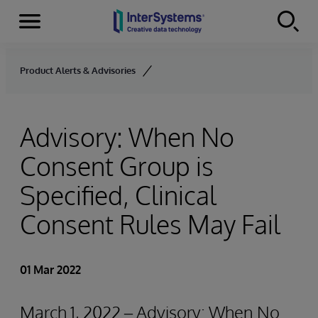
Menu
Skip to content
Product Alerts & Advisories
Advisory: When No
Consent Group is
Specified, Clinical
Consent Rules May Fail
01 Mar 2022
March 1, 2022 – Advisory: When No