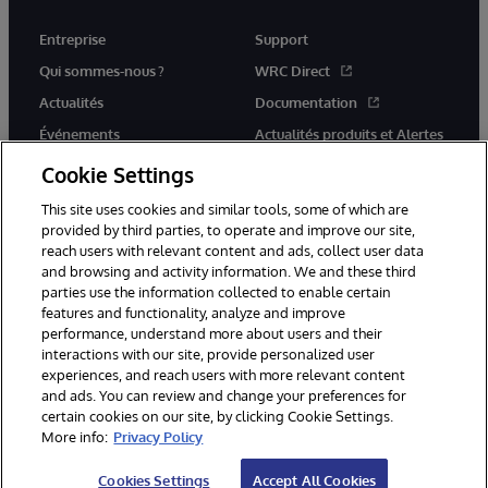
Entreprise
Support
Qui sommes-nous ?
WRC Direct
Actualités
Documentation
Événements
Actualités produits et Alertes
Rejoignez-nous
Cookie Settings
This site uses cookies and similar tools, some of which are
provided by third parties, to operate and improve our site,
reach users with relevant content and ads, collect user data
and browsing and activity information. We and these third
parties use the information collected to enable certain
© 1996-2026 InterSystems Corporation, Cambridge, MA. Tous droits
features and functionality, analyze and improve
réservés.
performance, understand more about users and their
interactions with our site, provide personalized user
Mentions légales
experiences, and reach users with more relevant content
Déclaration de confidentialité d'InterSystems Corporation
Garantie
and ads. You can review and change your preferences for
Accessibilité
certain cookies on our site, by clicking Cookie Settings.
More info:
Privacy Policy
Cookies Settings
Accept All Cookies