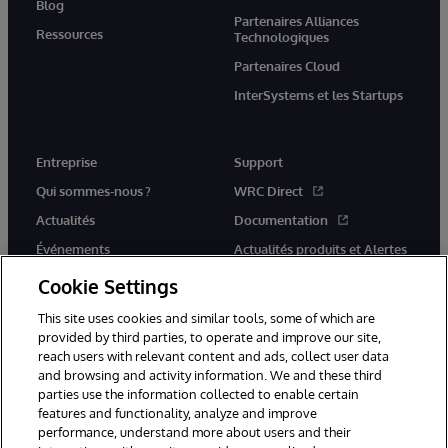
Blog
Partenaires Alliances
Ressources
Technologiques
Partenaires Cloud
InterSystems et les Startups
Entreprise
Support
Qui sommes-nous ?
WRC Direct
Actualités
Documentation
Événements
Actualités produits et Alertes
Rejoignez-nous
Cookie Settings
This site uses cookies and similar tools, some of which are
provided by third parties, to operate and improve our site,
reach users with relevant content and ads, collect user data
and browsing and activity information. We and these third
parties use the information collected to enable certain
© 1996-2026 InterSystems Corporation, Cambridge, MA. Tous droits
features and functionality, analyze and improve
réservés.
performance, understand more about users and their