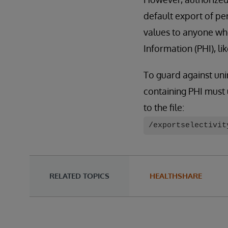
default export of pe
values to anyone who
Information (PHI), li
To guard against uni
containing PHI must 
to the file:
/exportselectivit
RELATED TOPICS
HEALTHSHARE