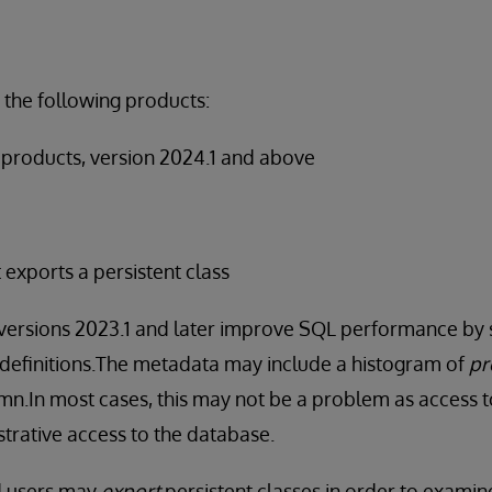
 the following products:
products, version 2024.1 and above
exports a persistent class
versions 2023.1 and later improve SQL performance by s
 definitions.The metadata may include a histogram of
pr
mn.In most cases, this may not be a problem as access to 
strative access to the database.
d users may
export
persistent classes in order to examin