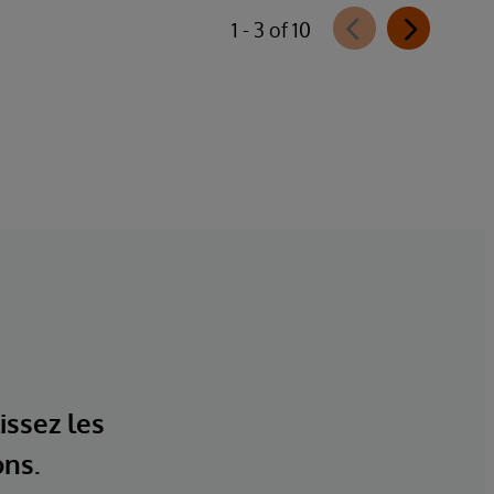
1 - 3 of 10
issez les
ons.