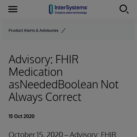
Menu
Skip to content
Product Alerts & Advisories
Advisory: FHIR
Medication
asNeededBoolean Not
Always Correct
15 Oct 2020
October 15, 2020 – Advisory: FHIR