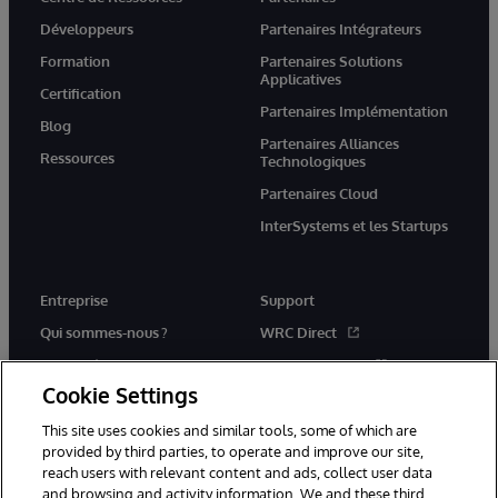
Développeurs
Partenaires Intégrateurs
Formation
Partenaires Solutions
Applicatives
Certification
Partenaires Implémentation
Blog
Partenaires Alliances
Ressources
Technologiques
Partenaires Cloud
InterSystems et les Startups
Entreprise
Support
Qui sommes-nous ?
WRC Direct
Actualités
Documentation
Cookie Settings
Événements
Actualités produits et Alertes
Rejoignez-nous
This site uses cookies and similar tools, some of which are
provided by third parties, to operate and improve our site,
reach users with relevant content and ads, collect user data
and browsing and activity information. We and these third