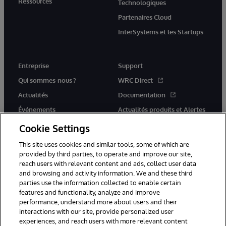
Ressources
Technologiques
Partenaires Cloud
InterSystems et les Startups
Entreprise
Support
Qui sommes-nous ?
WRC Direct
Actualités
Documentation
Événements
Actualités produits et Alertes
Rejoignez-nous
Cookie Settings
This site uses cookies and similar tools, some of which are
provided by third parties, to operate and improve our site,
reach users with relevant content and ads, collect user data
and browsing and activity information. We and these third
parties use the information collected to enable certain
© 1996-2026 InterSystems Corporation, Cambridge, MA. Tous droits
features and functionality, analyze and improve
réservés.
performance, understand more about users and their
interactions with our site, provide personalized user
Mentions légales
experiences, and reach users with more relevant content