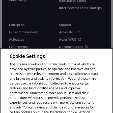
Partenaires Cloud
InterSystems et les Startups
Entreprise
Support
Qui sommes-nous ?
Accès TRC
Actualités
Accès WRC
Événements
Documentation
Rejoignez-nous
Actualités produits et alertes
Cookie Settings
This site uses cookies and similar tools, some of which are
provided by third parties, to operate and improve our site,
reach users with relevant content and ads, collect user data
and browsing and activity information. We and these third
parties use the information collected to enable certain
© 1996-2026 InterSystems Corporation, Boston, MA. Tous droits
features and functionality, analyze and improve
réservés.
performance, understand more about users and their
interactions with our site, provide personalized user
Mentions légales
experiences, and reach users with more relevant content
Déclaration de confidentialité d'InterSystems Corporation
Garantie
and ads. You can review and change your preferences for
Accessibilité
certain cookies on our site, by clicking Cookie Settings.