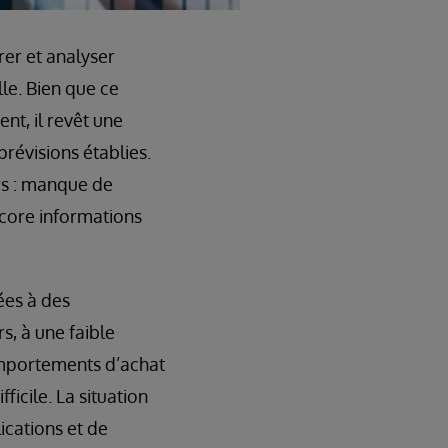
rer et analyser
le. Bien que ce
nt, il revêt une
prévisions établies.
rs : manque de
ncore informations
ées à des
s, à une faible
comportements d’achat
icile. La situation
ications et de