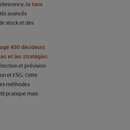
bsolescence,
le taux
tils avancés
de stock et des
rogé 450 décideurs
es et les stratégies
étection et prévision
ion et ESG. Cette
des méthodes
til pratique mais