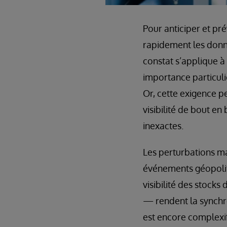
Pour anticiper et pr
rapidement les donné
constat s’applique à
importance particuliè
Or, cette exigence p
visibilité de bout e
inexactes.
Les perturbations ma
événements géopoliti
visibilité des stock
— rendent la synchron
est encore complexif