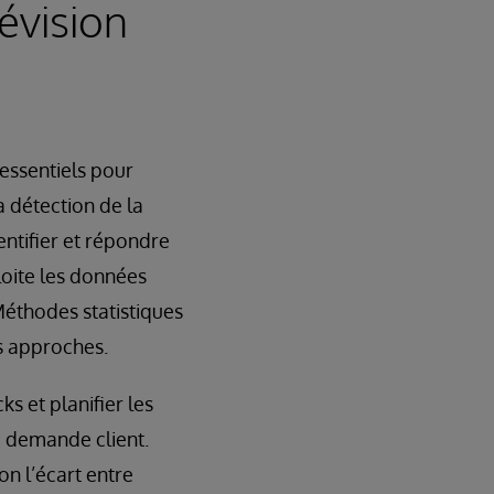
révision
essentiels pour
a détection de la
ntifier et répondre
loite les données
 Méthodes statistiques
es approches.
s et planifier les
a demande client.
on l’écart entre