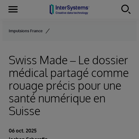
Menu
Skip to content
Impulsions France
Swiss Made – Le dossier
médical partagé comme
rouage précis pour une
santé numérique en
Suisse
06 oct. 2025