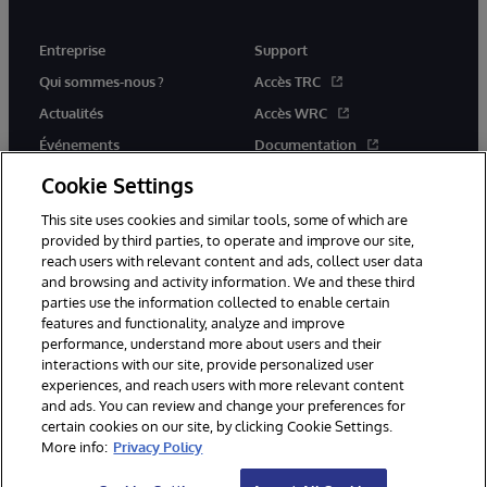
Entreprise
Support
Qui sommes-nous ?
Accès TRC
Actualités
Accès WRC
Événements
Documentation
Rejoignez-nous
Actualités produits et alertes
Cookie Settings
This site uses cookies and similar tools, some of which are
provided by third parties, to operate and improve our site,
reach users with relevant content and ads, collect user data
and browsing and activity information. We and these third
parties use the information collected to enable certain
© 1996-2026 InterSystems Corporation, Boston, MA. Tous droits
features and functionality, analyze and improve
réservés.
performance, understand more about users and their
interactions with our site, provide personalized user
Mentions légales
experiences, and reach users with more relevant content
Déclaration de confidentialité d'InterSystems Corporation
Garantie
and ads. You can review and change your preferences for
Accessibilité
certain cookies on our site, by clicking Cookie Settings.
More info:
Privacy Policy