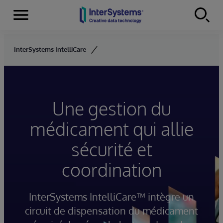
Menu
Skip to content
InterSystems IntelliCare
Une gestion du
médicament qui allie
sécurité et
coordination
InterSystems IntelliCare™ intègre un
circuit de dispensation du médicament