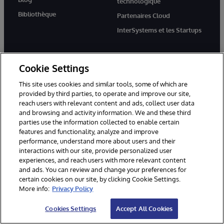
technologique
Bibliothèque
Partenaires Cloud
InterSystems et les Startups
Entreprise
Support
Cookie Settings
Qui sommes-nous ?
Accès TRC
This site uses cookies and similar tools, some of which are
Actualités
Accès WRC
provided by third parties, to operate and improve our site,
reach users with relevant content and ads, collect user data
Événements
Documentation
and browsing and activity information. We and these third
Rejoignez-nous
Actualités produits et alertes
parties use the information collected to enable certain
features and functionality, analyze and improve
performance, understand more about users and their
interactions with our site, provide personalized user
experiences, and reach users with more relevant content
and ads. You can review and change your preferences for
certain cookies on our site, by clicking Cookie Settings.
© 1996-2026 InterSystems Corporation, Boston, MA. Tous droits
More info:
Privacy Policy
réservés.
Cookies Settings
Accept All Cookies
Mentions légales
Déclaration de confidentialité d'InterSystems Corporation
Garantie