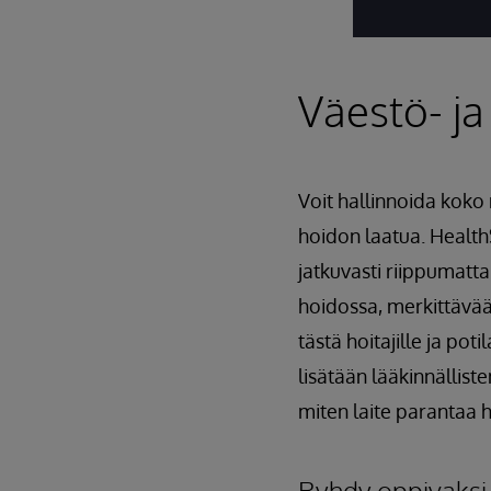
Väestö- ja
Voit hallinnoida koko
hoidon laatua. Health
jatkuvasti riippumatt
hoidossa, merkittävää 
tästä hoitajille ja potil
lisätään lääkinnällist
miten laite parantaa h
Ryhdy oppivaksi