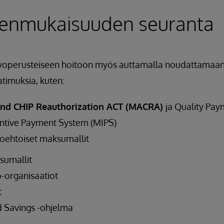
enmukaisuuden seuranta
operusteiseen hoitoon myös auttamalla noudattamaan 
timuksia, kuten:
and CHIP Reauthorization ACT (MACRA)
ja Quality Pa
entive Payment System (MIPS)
toehtoiset maksumallit
sumallit
o-organisaatiot
t
 Savings -ohjelma