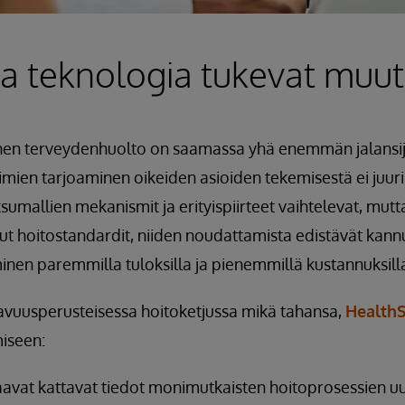
ja teknologia tukevat muu
nen terveydenhuolto on saamassa yhä enemmän jalansija
mien tarjoaminen oikeiden asioiden tekemisestä ei juuri
umallien mekanismit ja erityispiirteet vaihtelevat, mut
tut hoitostandardit, niiden noudattamista edistävät kann
nen paremmilla tuloksilla ja pienemmillä kustannuksill
tavuusperusteisessa hoitoketjussa mikä tahansa,
Health
miseen:
saavat kattavat tiedot monimutkaisten hoitoprosessien u