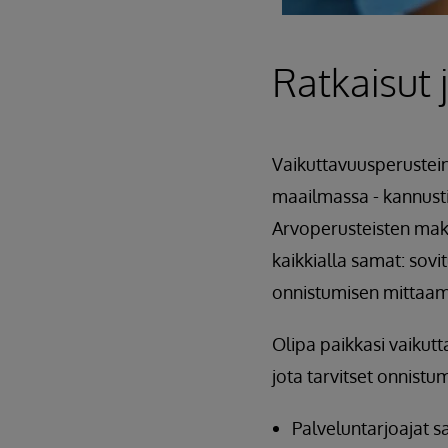
Ratkaisut 
Vaikuttavuusperustei
maailmassa - kannusti
Arvoperusteisten maks
kaikkialla samat: sovi
onnistumisen mittaami
Olipa paikkasi vaikut
jota tarvitset onnistu
Palveluntarjoajat 