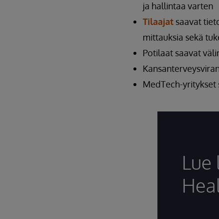
ja hallintaa varten
Tilaajat
saavat tiet
mittauksia sekä tu
Potilaat saavat väli
Kansanterveysviran
MedTech-yritykset 
Lue 
Heal