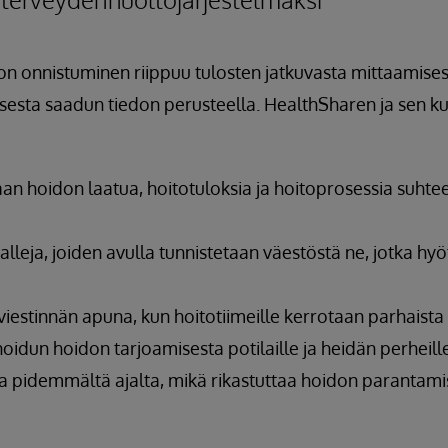
n onnistuminen riippuu tulosten jatkuvasta mittaamisest
sesta saadun tiedon perusteella. HealthSharen ja sen k
aan hoidon laatua, hoitotuloksia ja hoitoprosessia suhtee
lleja, joiden avulla tunnistetaan väestöstä ne, jotka h
viestinnän apuna, kun hoitotiimeille kerrotaan parhaista
inoidun hoidon tarjoamisesta potilaille ja heidän perheil
ja pidemmältä ajalta, mikä rikastuttaa hoidon parantami