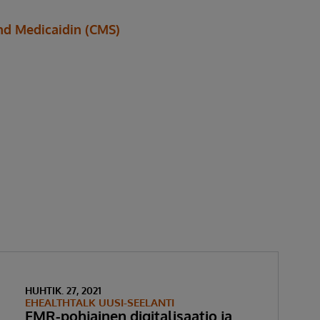
nd Medicaidin (CMS)
HUHTIK. 27, 2021
EHEALTHTALK UUSI-SEELANTI
EMR-pohjainen digitalisaatio ja