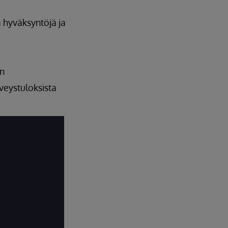
a hyväksyntöjä ja
in
veystuloksista