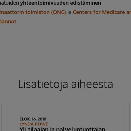
raaloiden
yhteentoimivuuden edistäminen
inaattorin toimiston (ONC)
ja
Centers for Medicare a
äännöt
Lisätietoja aiheesta
ELOK. 16, 2018
LYNDA ROWE
Yli tilaajan ja palveluntuottajan