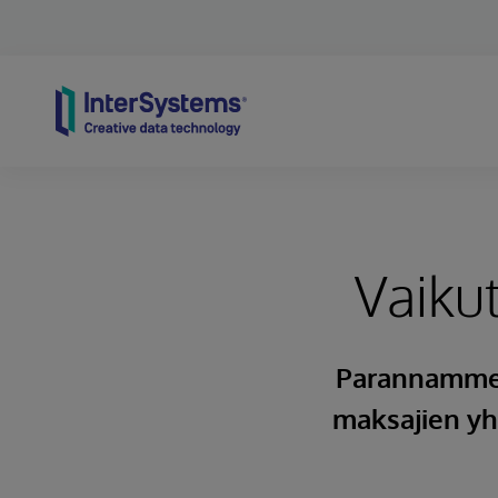
Skip to content
Vaiku
Parannamme p
maksajien yh