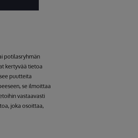
tai potilasryhmän
t kertyvää tietoa
see puutteita
peeseen, se ilmoittaa
 tietoihin vastaavasti
toa, joka osoittaa,