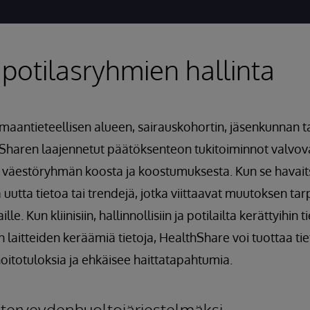
 potilasryhmien hallinta
 maantieteellisen alueen, sairauskohortin, jäsenkunnan 
Sharen laajennetut päätöksenteon tukitoiminnot valvova
a väestöryhmän koosta ja koostumuksesta. Kun se havait
uutta tietoa tai trendejä, jotka viittaavat muutoksen tar
aille. Kun kliinisiin, hallinnollisiin ja potilailta kerättyihin
en laitteiden keräämiä tietoja, HealthShare voi tuottaa tie
oitotuloksia ja ehkäisee haittatapahtumia.
 terveydenhuoltojärjestelmäksi