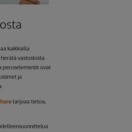
tosta
a kaikkialla
 herätä vastustusta.
ta peruselementit ovat
ustimet ja
a.
Share
tarjoaa tietoa,
udelleensuunnittelua