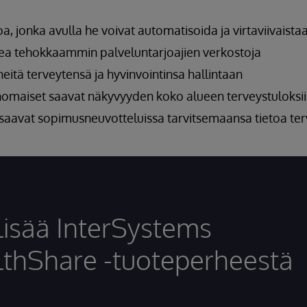
oa, jonka avulla he voivat automatisoida ja virtaviivaista
kea tehokkaammin palveluntarjoajien verkostoja
neitä terveytensä ja hyvinvointinsa hallintaan
omaiset saavat näkyvyyden koko alueen terveystuloksi
saavat sopimusneuvotteluissa tarvitsemaansa tietoa ter
lisää InterSystems
thShare -tuoteperheestä