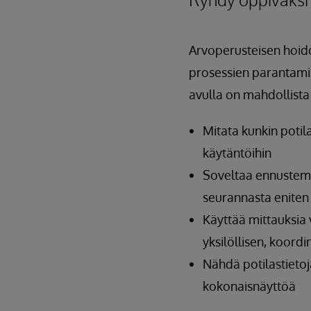
Arvoperusteisen hoido
prosessien parantami
avulla on mahdollista
Mitata kunkin potil
käytäntöihin
Soveltaa ennustema
seurannasta eniten
Käyttää mittauksia 
yksilöllisen, koord
Nähdä potilastieto
kokonaisnäyttöä