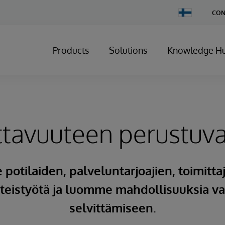
Change
CON
Country
Products
Solutions
Knowledge H
ttavuuteen perustuva
otilaiden, palveluntarjoajien, toimittaj
teistyötä ja luomme mahdollisuuksia v
selvittämiseen.