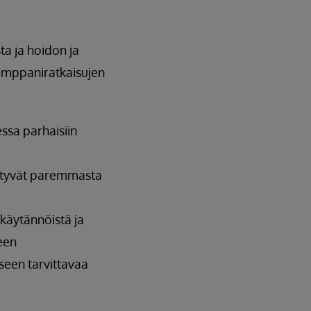
a ja hoidon ja
umppaniratkaisujen
ssa parhaisiin
yötyvät paremmasta
 käytännöistä ja
leen
seen tarvittavaa