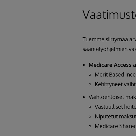
Vaatimust
Tuemme siirtymää arv
sääntelyohjelmien vaa
Medicare Access 
Merit Based Inc
Kehittyneet vaih
Vaihtoehtoiset mak
Vastuulliset hoit
Niputetut maksu
Medicare Shared