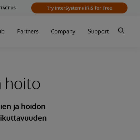
Try InterSystems IRIS for Free
TACT US
ub
Partners
Company
Support
 hoito
ien ja hoidon
aikuttavuuden