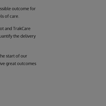
ossible outcome for
s of care.
ot and TrakCare
uantify the delivery
he start of our
drive great outcomes