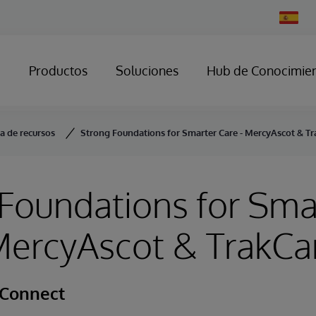
Change
Country
Productos
Soluciones
Hub de Conocimie
ca de recursos
Strong Foundations for Smarter Care - MercyAscot & T
Foundations for Sma
 MercyAscot & TrakC
 Connect