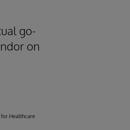
tual go-
endor on
 for Healthcare