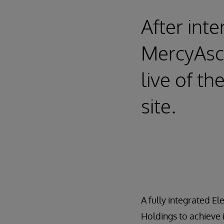
After int
MercyAsco
live of t
site.
A fully integrated E
Holdings to achieve i