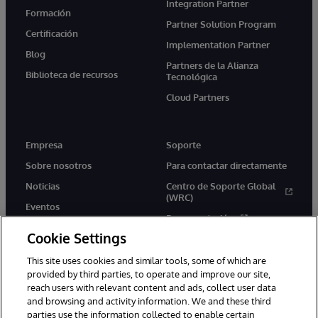
Integration Partner
Formación
Partner Solution Program
Certificación
Implementation Partner
Blog
Partners de la Alianza
Biblioteca de recursos
Tecnológica
Cloud Partners
Empresa
Soporte
Sobre nosotros
Para contactar directamente
Noticias
Centro de Soporte Global
(WRC)
Eventos
Documentación
Empleo
Cookie Settings
Product Alerts &amp;
Advisories
This site uses cookies and similar tools, some of which are
provided by third parties, to operate and improve our site,
reach users with relevant content and ads, collect user data
and browsing and activity information. We and these third
parties use the information collected to enable certain