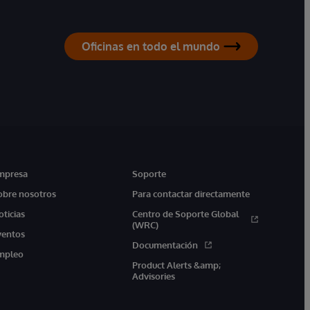
Oficinas en todo el mundo
mpresa
Soporte
obre nosotros
Para contactar directamente
oticias
Centro de Soporte Global
(WRC)
ventos
Documentación
mpleo
Product Alerts &amp;
Advisories