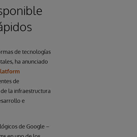
isponible
ápidos
formas de tecnologías
tales, ha anunciado
latform
entes de
de la infraestructura
esarrollo e
ológicos de Google –
ms en uno de los