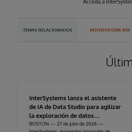
Acceda a InterSyste
TEMAS RELACIONADOS
INTERSYSTEMS IRIS
Últim
InterSystems lanza el asistente
de IA de Data Studio para agilizar
la exploración de datos
empresariales y la obtención de
BOSTON — 27 de julio de 2026 —
InterSystems, proveedor innovador de