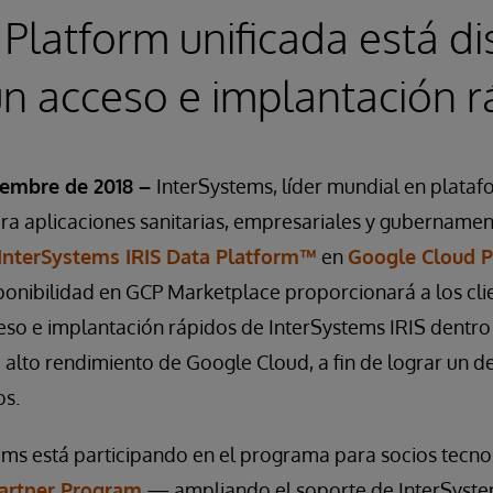
Platform unificada está d
un acceso e implantación r
iembre de 2018 –
InterSystems, líder mundial en plata
ra aplicaciones sanitarias, empresariales y gubernamen
InterSystems IRIS Data Platform™
en
Google Cloud P
sponibilidad en GCP Marketplace proporcionará a los cli
so e implantación rápidos de InterSystems IRIS dentro 
 alto rendimiento de Google Cloud, a fin de lograr un d
os.
ems está participando en el programa para socios tecn
artner Program
— ampliando el soporte de InterSyste