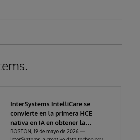
stems.
InterSystems IntelliCare se
convierte en la primera HCE
nativa en IA en obtener la
certificación del Reglamento
BOSTON, 19 de mayo de 2026 —
InterSystems, a creative data technology