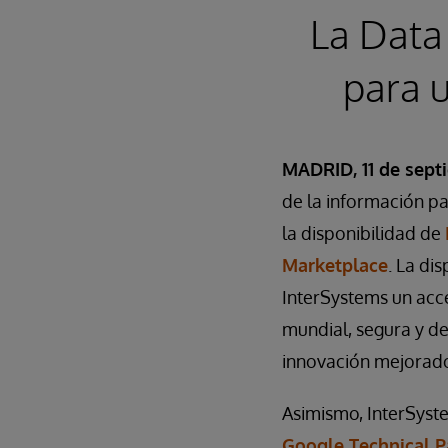
La Data 
para 
MADRID, 11 de sept
de la información pa
la disponibilidad de
Marketplace
. La di
InterSystems un acce
mundial, segura y de
innovación mejorad
Asimismo, InterSyst
Google Technical P