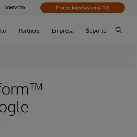
Pruebe InterSystems IRIS
CONTACTO
nto
Partners
Empresa
Soporte
tform™
oogle
e