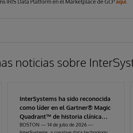
ms IRIS Data Platform en el Marketplace de GCP
aquí
.
as noticias sobre InterSy
InterSystems ha sido reconocida
como líder en el Gartner® Magic
Quadrant™ de historia clínica
electrónica empresarial
BOSTON — 14 de julio de 2026 —
InterSystems, a creative data technology