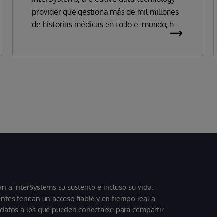
provider que gestiona más de mil millones
de historias médicas en todo el mundo, ha
anunciado hoy que ha sido reconocida
como «Líder» de historias clínicas
electrónicas (HCE) en el Magic Quadrant
de Gartner 2026.
 a InterSystems su sustento e incluso su vida.
entes tengan un acceso fiable y en tiempo real a
, datos a los que pueden conectarse para compartir