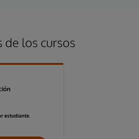
s de los cursos
ción
or estudiante.