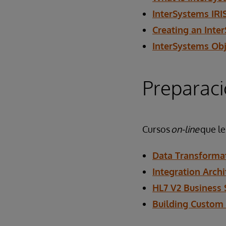
InterSystems IRI
Creating an Inte
InterSystems Obj
Preparaci
Cursos
on-line
que le
Data Transformat
Integration Archi
HL7 V2 Business 
Building Custom