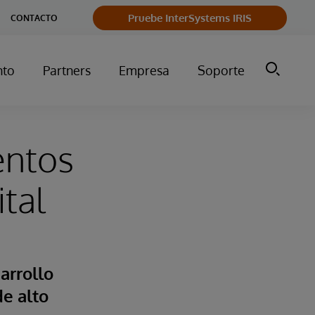
Pruebe InterSystems IRIS
CONTACTO
nto
Partners
Empresa
Soporte
entos
ital
arrollo
de alto