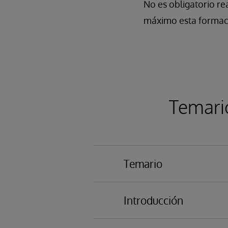
No es obligatorio re
máximo esta formac
Temari
Temario
Objetos.
Introducción
SQL.
Integridad de datos.
Funcionalidad básica.