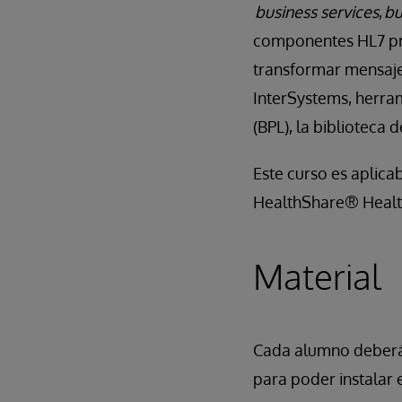
business services
,
bu
componentes HL7 pre
transformar mensaje
InterSystems, herram
(BPL), la biblioteca 
Este curso es aplica
HealthShare® Healt
Material
Cada alumno deberá 
para poder instalar 