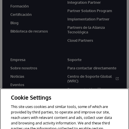
Integration Partner
Formación
Partner Solution Program
Certificación
Implementation Partner
Blog
Partners de la Alianza
Biblioteca de recursos
Tecnológica
Cloud Partners
Empresa
Soporte
Sobre nosotros
Para contactar directamente
Noticias
Centro de Soporte Global
(WRC)
Eventos
Documentación
Empleo
Cookie Settings
Product Alerts &amp;
Advisories
This site uses cookies and similar tools, some of which are
provided by third parties, to operate and improve our site,
reach users with relevant content and ads, collect user data
and browsing and activity information. We and these third
parties use the information collected to enable certain