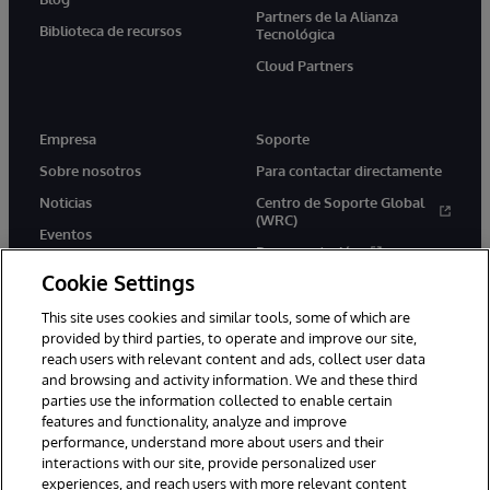
Partners de la Alianza
Biblioteca de recursos
Tecnológica
Cloud Partners
Empresa
Soporte
Sobre nosotros
Para contactar directamente
Noticias
Centro de Soporte Global
(WRC)
Eventos
Documentación
Empleo
Cookie Settings
Product Alerts &amp;
Advisories
This site uses cookies and similar tools, some of which are
provided by third parties, to operate and improve our site,
reach users with relevant content and ads, collect user data
and browsing and activity information. We and these third
parties use the information collected to enable certain
features and functionality, analyze and improve
performance, understand more about users and their
1996-2026 InterSystems Corporation, Boston, MA. Todos los
derechos reservados.
interactions with our site, provide personalized user
experiences, and reach users with more relevant content