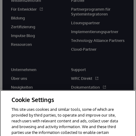
Wissenszentrum
Partner
Für Entwickler
Partnerprogramm für
Systemintegratoren
Bildung
Lösungspartner
Zertifizierung
Implementierungspartner
Impulse Blog
Technology Alliance Partners
Ressourcen
Cloud-Partner
Unternehmen
Support
Über uns
WRC Direkt
Neuigkeiten
Dokumentation
Veranstaltungen
Produktwarnungen und -
Cookie Settings
hinweise
Karriere
This site uses cookies and similar tools, some of which are
provided by third parties, to operate and improve our site,
reach users with relevant content and ads, collect user data
and browsing and activity information. We and these third
parties use the information collected to enable certain