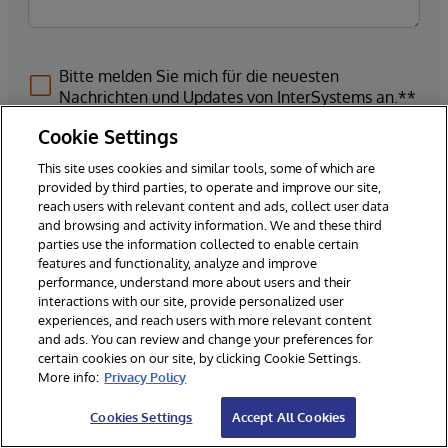
Bitte melden Sie mich für die neuesten
Nachrichten und Updates von InterSystems an.**
Cookie Settings
This site uses cookies and similar tools, some of which are
provided by third parties, to operate and improve our site,
Absenden
reach users with relevant content and ads, collect user data
and browsing and activity information. We and these third
parties use the information collected to enable certain
*Erforderliche Felder
features and functionality, analyze and improve
performance, understand more about users and their
interactions with our site, provide personalized user
** Durch die Auswahl von "Ja" erklären Sie sich damit
experiences, and reach users with more relevant content
einverstanden, dass wir Sie für Neuigkeiten, Updates und
and ads. You can review and change your preferences for
andere Marketingzwecke in Bezug auf bestehende und
certain cookies on our site, by clicking Cookie Settings.
More info:
Privacy Policy
zukünftige Produkte und Veranstaltungen von InterSystems
kontaktieren. Darüber hinaus erklären Sie sich damit
Cookies Settings
Accept All Cookies
einverstanden, dass Ihre geschäftlichen
Kontaktinformationen in unsere CRM-Lösung eingegeben